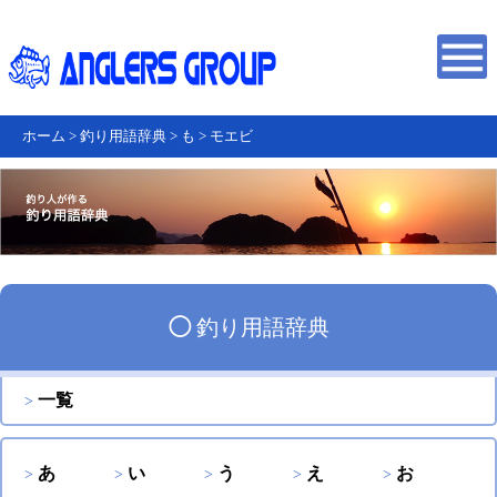
ホーム
>
釣り用語辞典
>
も
>
モエビ
◯
釣り用語辞典
一覧
あ
い
う
え
お