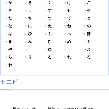
か
き
く
け
こ
さ
し
す
せ
そ
た
ち
つ
て
と
な
に
ぬ
ね
の
は
ひ
ふ
へ
ほ
ま
み
む
め
も
や
ゆ
よ
ら
り
る
れ
ろ
わ
モエビ