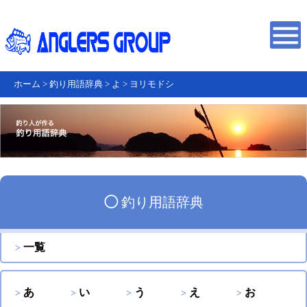
ホーム
>
釣り用語辞典
>
よ
>
ヨリモドシ
◯
釣り用語辞典
一覧
あ
い
う
え
お