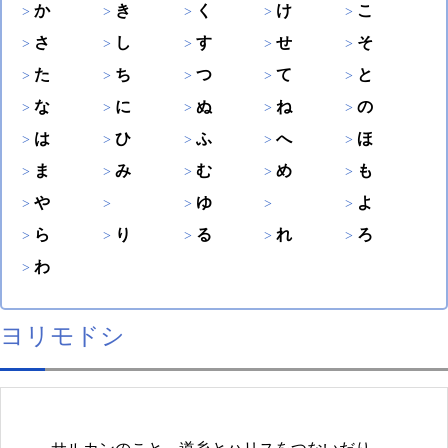
か
き
く
け
こ
さ
し
す
せ
そ
た
ち
つ
て
と
な
に
ぬ
ね
の
は
ひ
ふ
へ
ほ
ま
み
む
め
も
や
ゆ
よ
ら
り
る
れ
ろ
わ
ヨリモドシ