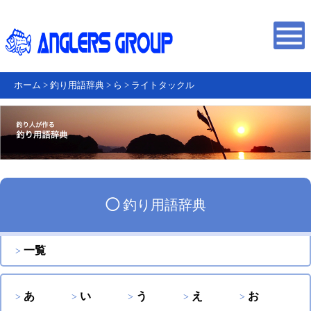
ホーム
>
釣り用語辞典
>
ら
>
ライトタックル
◯
釣り用語辞典
一覧
あ
い
う
え
お