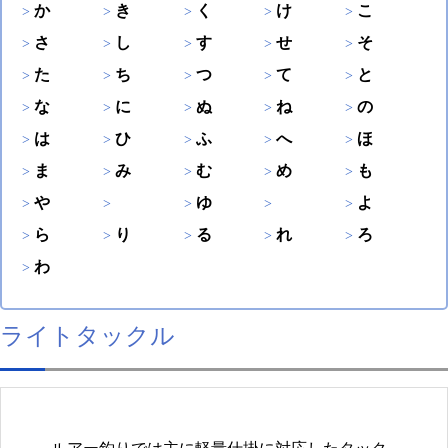
か
き
く
け
こ
さ
し
す
せ
そ
た
ち
つ
て
と
な
に
ぬ
ね
の
は
ひ
ふ
へ
ほ
ま
み
む
め
も
や
ゆ
よ
ら
り
る
れ
ろ
わ
ライトタックル