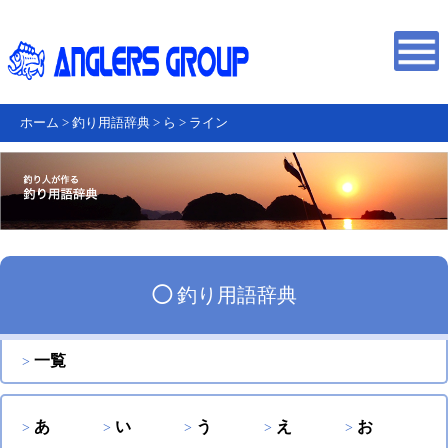
ホーム
>
釣り用語辞典
>
ら
>
ライン
◯
釣り用語辞典
一覧
あ
い
う
え
お