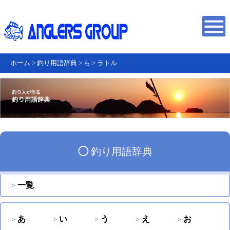
ホーム
>
釣り用語辞典
>
ら
>
ラトル
◯
釣り用語辞典
一覧
あ
い
う
え
お