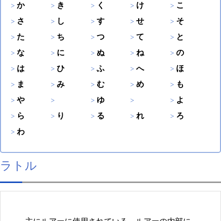
か
き
く
け
こ
さ
し
す
せ
そ
た
ち
つ
て
と
な
に
ぬ
ね
の
は
ひ
ふ
へ
ほ
ま
み
む
め
も
や
ゆ
よ
ら
り
る
れ
ろ
わ
ラトル