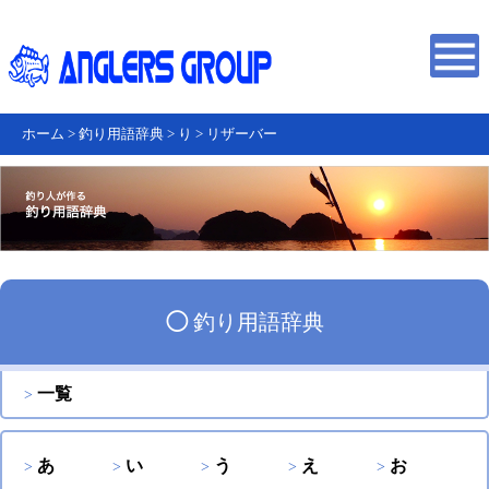
ホーム
>
釣り用語辞典
>
り
>
リザーバー
◯
釣り用語辞典
一覧
あ
い
う
え
お