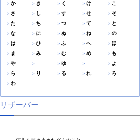
か
き
く
け
こ
さ
し
す
せ
そ
た
ち
つ
て
と
な
に
ぬ
ね
の
は
ひ
ふ
へ
ほ
ま
み
む
め
も
や
ゆ
よ
ら
り
る
れ
ろ
わ
リザーバー