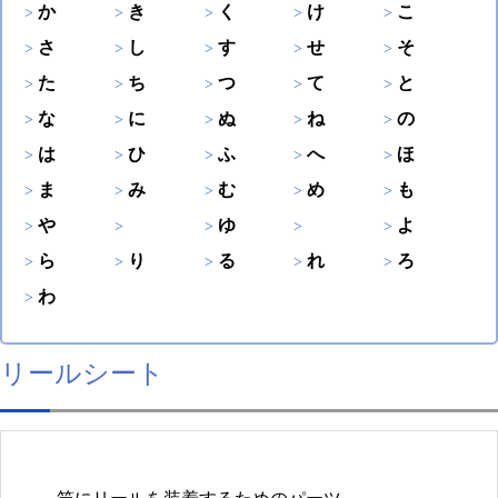
か
き
く
け
こ
さ
し
す
せ
そ
た
ち
つ
て
と
な
に
ぬ
ね
の
は
ひ
ふ
へ
ほ
ま
み
む
め
も
や
ゆ
よ
ら
り
る
れ
ろ
わ
リールシート