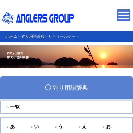
ホーム
>
釣り用語辞典
>
り
>
リールシート
◯
釣り用語辞典
一覧
あ
い
う
え
お