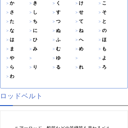
か
き
く
け
こ
さ
し
す
せ
そ
た
ち
つ
て
と
な
に
ぬ
ね
の
は
ひ
ふ
へ
ほ
ま
み
む
め
も
や
ゆ
よ
ら
り
る
れ
ろ
わ
ロッドベルト