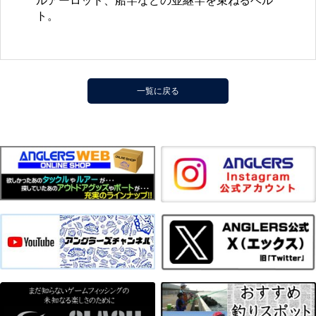
ルアーロッド、船竿などの並継竿を束ねるベル
ト。
一覧に戻る