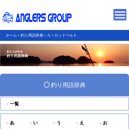
ホーム
>
釣り用語辞典
>
ろ
>
ロッドベルト
◯
釣り用語辞典
一覧
あ
い
う
え
お