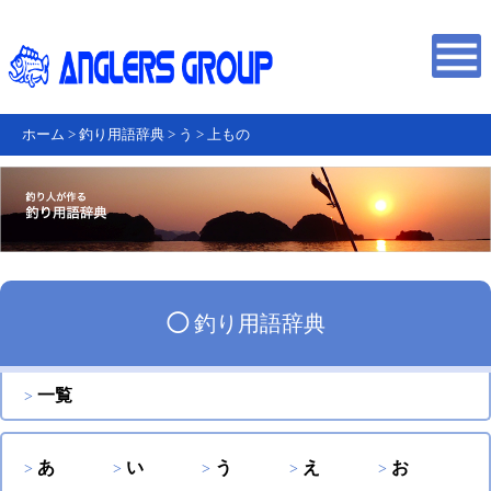
ホーム
>
釣り用語辞典
>
う
>
上もの
◯
釣り用語辞典
一覧
あ
い
う
え
お