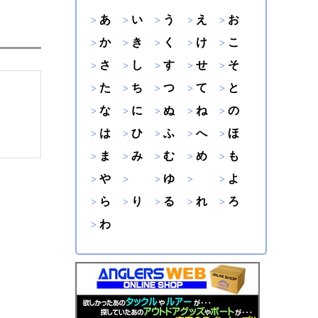
あ
い
う
え
お
か
き
く
け
こ
さ
し
す
せ
そ
た
ち
つ
て
と
な
に
ぬ
ね
の
は
ひ
ふ
へ
ほ
ま
み
む
め
も
や
ゆ
よ
ら
り
る
れ
ろ
わ