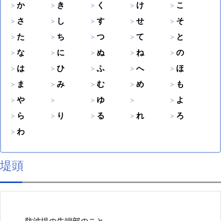
か
き
く
け
こ
さ
し
す
せ
そ
た
ち
つ
て
と
な
に
ぬ
ね
の
は
ひ
ふ
へ
ほ
ま
み
む
め
も
や
ゆ
よ
ら
り
る
れ
ろ
わ
堤頭