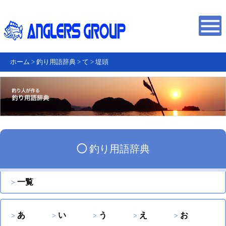
ホーム
>
釣り用語辞典
>
て
>
堤頭
◯
釣り用語辞典
一覧
あ
い
う
え
お