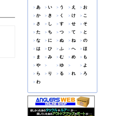
あ
い
う
え
お
か
き
く
け
こ
さ
し
す
せ
そ
た
ち
つ
て
と
な
に
ぬ
ね
の
は
ひ
ふ
へ
ほ
ま
み
む
め
も
や
ゆ
よ
ら
り
る
れ
ろ
わ