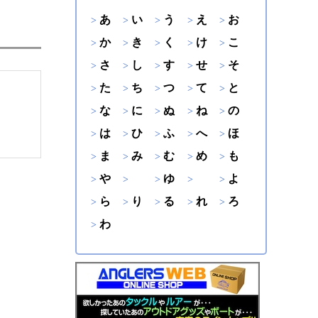
あ
い
う
え
お
か
き
く
け
こ
さ
し
す
せ
そ
た
ち
つ
て
と
な
に
ぬ
ね
の
は
ひ
ふ
へ
ほ
ま
み
む
め
も
や
ゆ
よ
ら
り
る
れ
ろ
わ