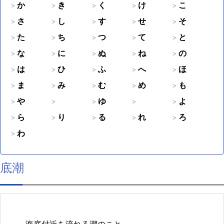
か
き
く
け
こ
さ
し
す
せ
そ
た
ち
つ
て
と
な
に
ぬ
ね
の
は
ひ
ふ
へ
ほ
ま
み
む
め
も
や
ゆ
よ
ら
り
る
れ
ろ
わ
底潮