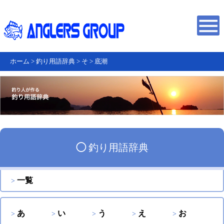
ホーム
>
釣り用語辞典
>
そ
>
底潮
◯
釣り用語辞典
一覧
あ
い
う
え
お