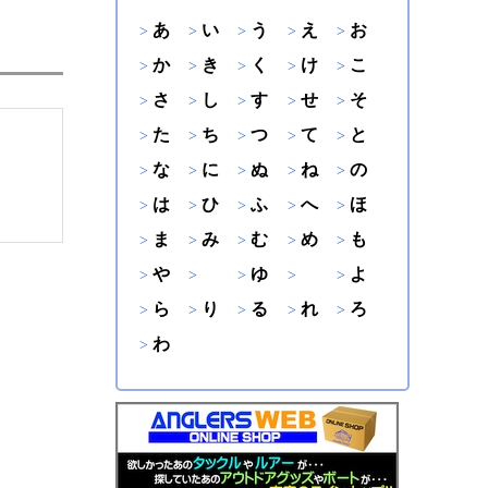
あ
い
う
え
お
か
き
く
け
こ
さ
し
す
せ
そ
た
ち
つ
て
と
な
に
ぬ
ね
の
は
ひ
ふ
へ
ほ
ま
み
む
め
も
や
ゆ
よ
ら
り
る
れ
ろ
わ