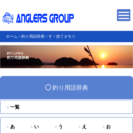
ホーム
>
釣り用語辞典
>
す
>
捨てオモリ
◯
釣り用語辞典
一覧
あ
い
う
え
お