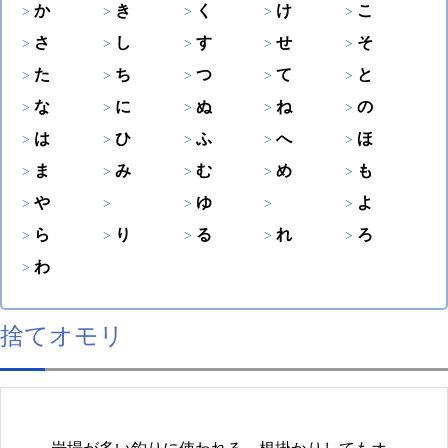
か
き
く
け
こ
さ
し
す
せ
そ
た
ち
つ
て
と
な
に
ぬ
ね
の
は
ひ
ふ
へ
ほ
ま
み
む
め
も
や
ゆ
よ
ら
り
る
れ
ろ
わ
捨てオモリ