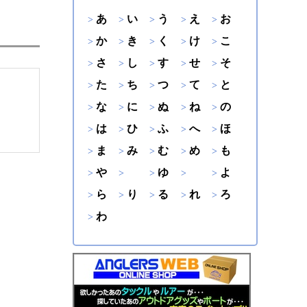
あ
い
う
え
お
か
き
く
け
こ
さ
し
す
せ
そ
た
ち
つ
て
と
な
に
ぬ
ね
の
は
ひ
ふ
へ
ほ
ま
み
む
め
も
や
ゆ
よ
ら
り
る
れ
ろ
わ