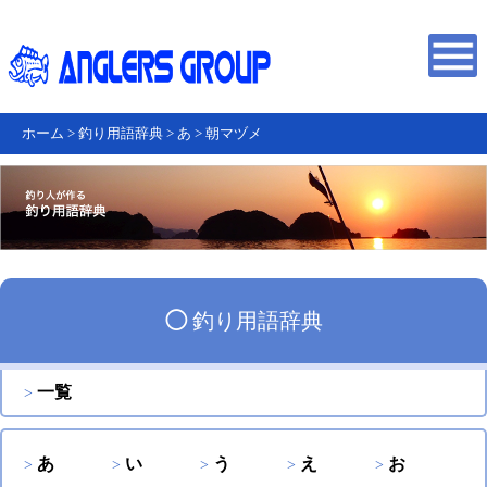
ホーム
>
釣り用語辞典
>
あ
>
朝マヅメ
◯
釣り用語辞典
一覧
あ
い
う
え
お