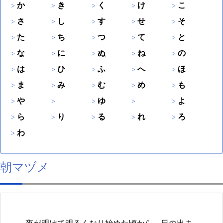
か
き
く
け
こ
さ
し
す
せ
そ
た
ち
つ
て
と
な
に
ぬ
ね
の
は
ひ
ふ
へ
ほ
ま
み
む
め
も
や
ゆ
よ
ら
り
る
れ
ろ
わ
朝マヅメ