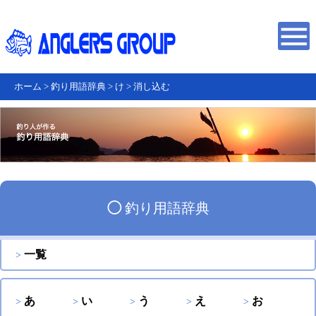
ホーム
>
釣り用語辞典
>
け
>
消し込む
◯
釣り用語辞典
一覧
あ
い
う
え
お