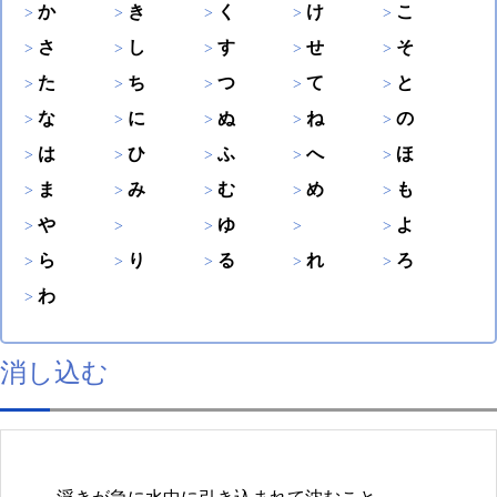
か
き
く
け
こ
さ
し
す
せ
そ
た
ち
つ
て
と
な
に
ぬ
ね
の
は
ひ
ふ
へ
ほ
ま
み
む
め
も
や
ゆ
よ
ら
り
る
れ
ろ
わ
消し込む