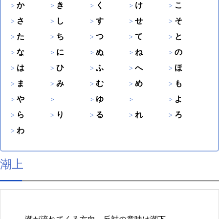
か
き
く
け
こ
さ
し
す
せ
そ
た
ち
つ
て
と
な
に
ぬ
ね
の
は
ひ
ふ
へ
ほ
ま
み
む
め
も
や
ゆ
よ
ら
り
る
れ
ろ
わ
潮上