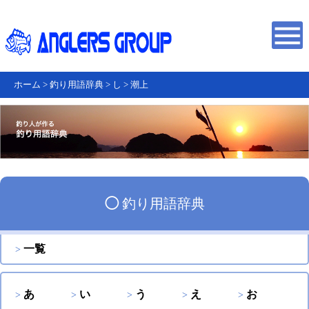
ホーム
>
釣り用語辞典
>
し
>
潮上
◯
釣り用語辞典
一覧
あ
い
う
え
お