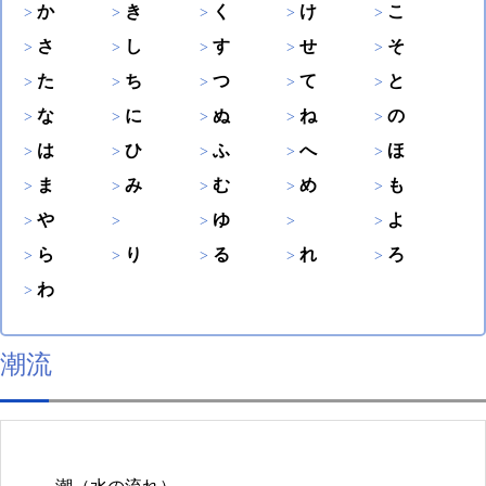
か
き
く
け
こ
さ
し
す
せ
そ
た
ち
つ
て
と
な
に
ぬ
ね
の
は
ひ
ふ
へ
ほ
ま
み
む
め
も
や
ゆ
よ
ら
り
る
れ
ろ
わ
潮流