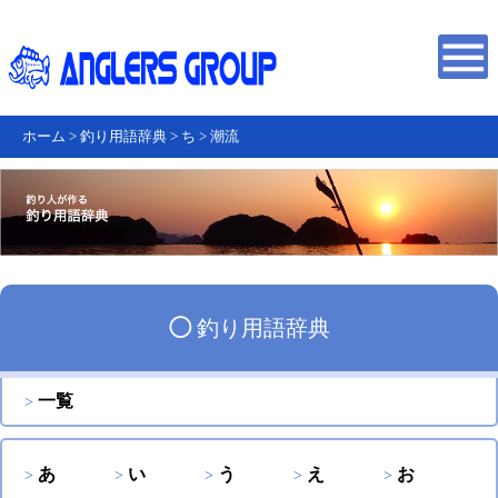
ホーム
>
釣り用語辞典
>
ち
>
潮流
◯
釣り用語辞典
一覧
あ
い
う
え
お