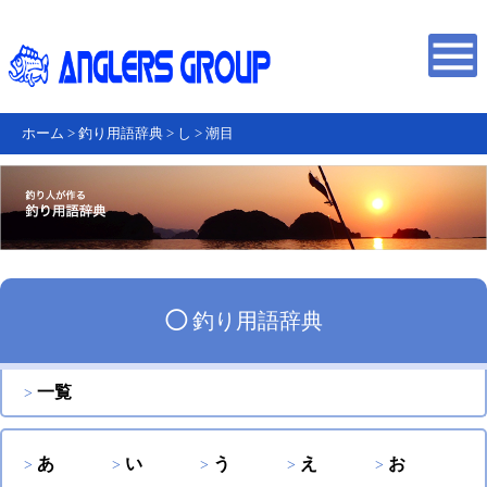
ホーム
>
釣り用語辞典
>
し
>
潮目
◯
釣り用語辞典
一覧
あ
い
う
え
お