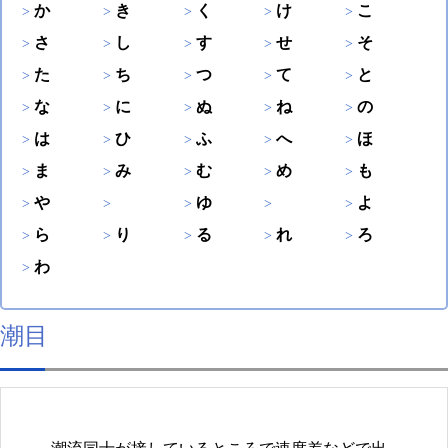
か
き
く
け
こ
さ
し
す
せ
そ
た
ち
つ
て
と
な
に
ぬ
ね
の
は
ひ
ふ
へ
ほ
ま
み
む
め
も
や
ゆ
よ
ら
り
る
れ
ろ
わ
潮目