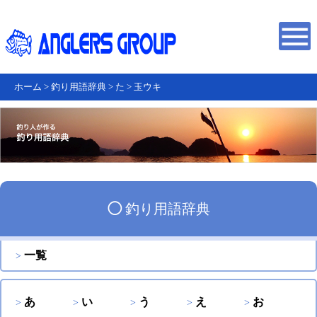
ホーム
>
釣り用語辞典
>
た
>
玉ウキ
◯
釣り用語辞典
一覧
あ
い
う
え
お