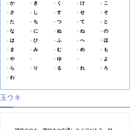
か
き
く
け
こ
さ
し
す
せ
そ
た
ち
つ
て
と
な
に
ぬ
ね
の
は
ひ
ふ
へ
ほ
ま
み
む
め
も
や
ゆ
よ
ら
り
る
れ
ろ
わ
玉ウキ