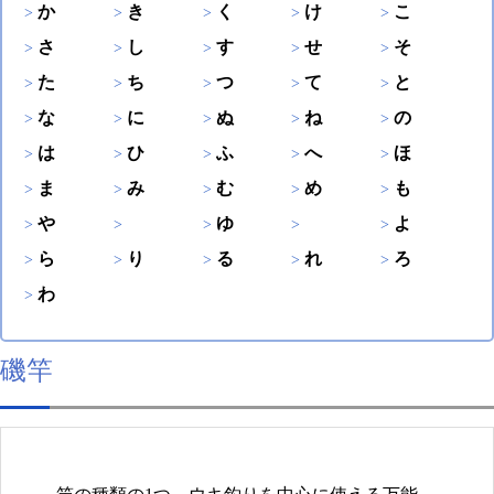
か
き
く
け
こ
さ
し
す
せ
そ
た
ち
つ
て
と
な
に
ぬ
ね
の
は
ひ
ふ
へ
ほ
ま
み
む
め
も
や
ゆ
よ
ら
り
る
れ
ろ
わ
磯竿