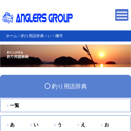
ホーム
>
釣り用語辞典
>
い
>
磯竿
◯
釣り用語辞典
一覧
あ
い
う
え
お