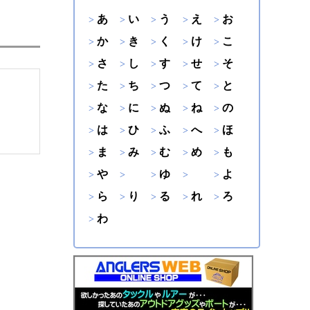
あ
い
う
え
お
か
き
く
け
こ
さ
し
す
せ
そ
た
ち
つ
て
と
な
に
ぬ
ね
の
は
ひ
ふ
へ
ほ
ま
み
む
め
も
や
ゆ
よ
ら
り
る
れ
ろ
わ