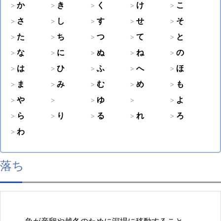
か
き
く
け
こ
さ
し
す
せ
そ
た
ち
つ
て
と
な
に
ぬ
ね
の
は
ひ
ふ
へ
ほ
ま
み
む
め
も
や
ゆ
よ
ら
り
る
れ
ろ
わ
落ち