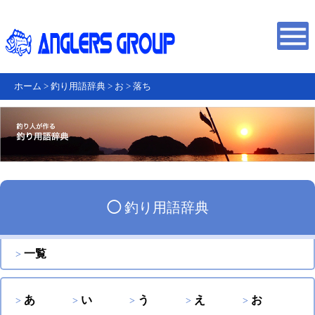
ホーム
>
釣り用語辞典
>
お
>
落ち
◯
釣り用語辞典
一覧
あ
い
う
え
お