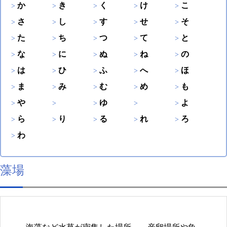
か
き
く
け
こ
さ
し
す
せ
そ
た
ち
つ
て
と
な
に
ぬ
ね
の
は
ひ
ふ
へ
ほ
ま
み
む
め
も
や
ゆ
よ
ら
り
る
れ
ろ
わ
藻場