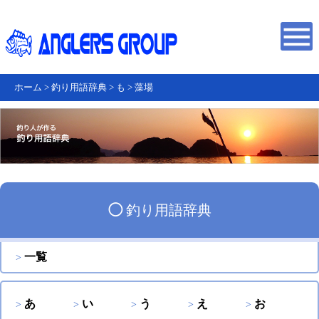
ホーム
>
釣り用語辞典
>
も
>
藻場
◯
釣り用語辞典
一覧
あ
い
う
え
お