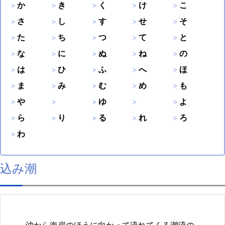
か
き
く
け
こ
さ
し
す
せ
そ
た
ち
つ
て
と
な
に
ぬ
ね
の
は
ひ
ふ
へ
ほ
ま
み
む
め
も
や
ゆ
よ
ら
り
る
れ
ろ
わ
込み潮