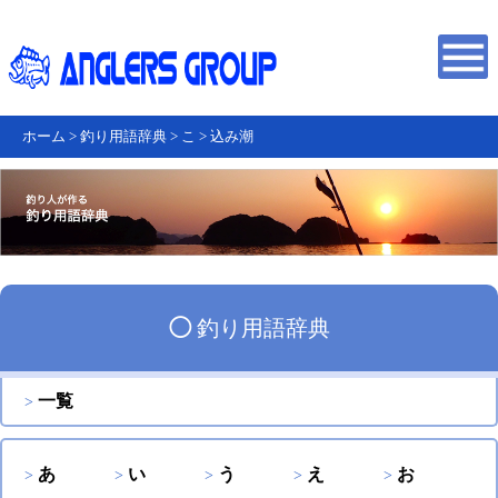
ホーム
>
釣り用語辞典
>
こ
>
込み潮
◯
釣り用語辞典
一覧
あ
い
う
え
お