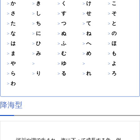
か
き
く
け
こ
さ
し
す
せ
そ
た
ち
つ
て
と
な
に
ぬ
ね
の
は
ひ
ふ
へ
ほ
ま
み
む
め
も
や
ゆ
よ
ら
り
る
れ
ろ
わ
降海型