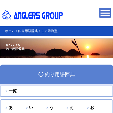
ホーム
>
釣り用語辞典
>
こ
>
降海型
◯
釣り用語辞典
一覧
あ
い
う
え
お