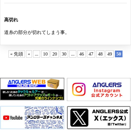
高切れ
道糸の部分が切れてしまう事。
« 先頭
«
...
10
20
30
...
46
47
48
49
50