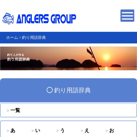
ホーム
>
釣り用語辞典
◯
釣り用語辞典
一覧
あ
い
う
え
お