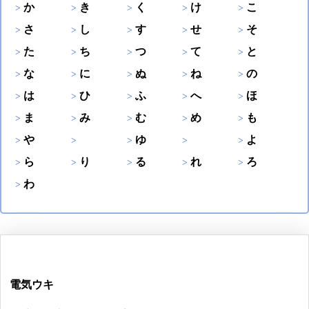
か
き
く
け
こ
さ
し
す
せ
そ
た
ち
つ
て
と
な
に
ぬ
ね
の
は
ひ
ふ
へ
ほ
ま
み
む
め
も
や
ゆ
よ
ら
り
る
れ
ろ
わ
電気ウキ