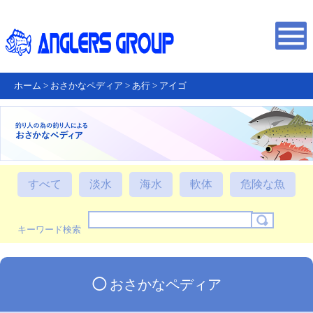
ホーム
>
おさかなペディア
>
あ行
>
アイゴ
すべて
淡水
海水
軟体
危険な魚
キーワード検索
◯
おさかなペディア