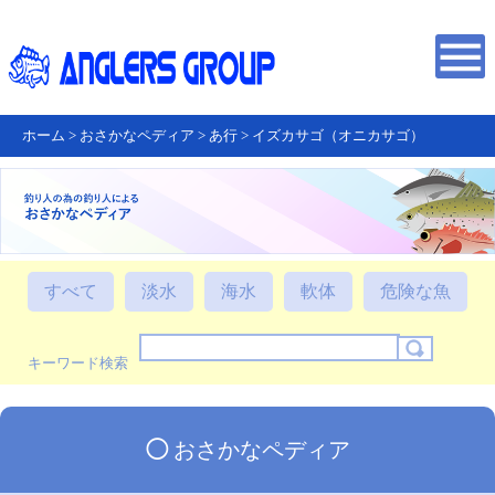
ホーム
>
おさかなペディア
>
あ行
>
イズカサゴ（オニカサゴ）
すべて
淡水
海水
軟体
危険な魚
キーワード検索
◯
おさかなペディア