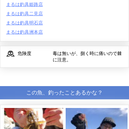
まるは釣具姫路店
まるは釣具二見店
まるは釣具明石店
まるは釣具洲本店
危険度
毒は無いが、捌く時に痛いので棘
に注意。
この魚、釣ったことあるかな？