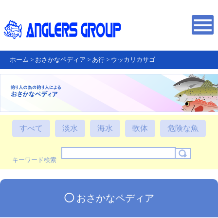
ホーム
>
おさかなペディア
>
あ行
>
ウッカリカサゴ
すべて
淡水
海水
軟体
危険な魚
キーワード検索
◯
おさかなペディア