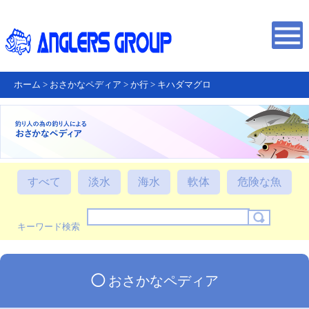
ホーム
>
おさかなペディア
>
か行
>
キハダマグロ
すべて
淡水
海水
軟体
危険な魚
キーワード検索
◯
おさかなペディア