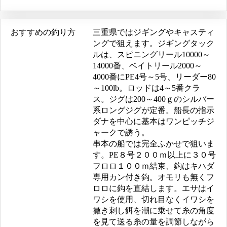
おすすめの釣り方
三重県ではジギングやキャスティ
ングで狙えます。ジギングタック
ルは、スピニングリール10000～
14000番、ベイトリール2000～
4000番にPE4号～5号、リーダー80
～100lb。ロッドは4～5番クラ
ス。ジグは200～400ｇのシルバー
系ロングジグが定番。船長の指示
ダナを中心に基本はワンピッチジ
ャークで誘う。
串本の船では完全ふかせで狙いま
す。PE８号２００ｍ以上に３０号
フロロ１００ｍ結束、鈎はキハダ
専用カン付き鈎。オモリも無くフ
ロロに鈎を直結します。エサはイ
ワシを使用、切れ目なくイワシを
撒き刺し餌を潮に乗せて糸の角度
を見て送る糸の量を調節しながら