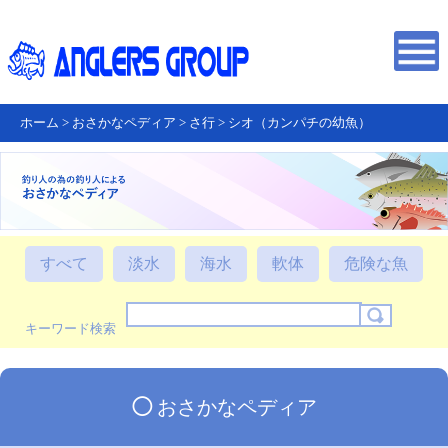
ホーム
>
おさかなペディア
>
さ行
>
シオ（カンパチの幼魚）
すべて
淡水
海水
軟体
危険な魚
キーワード検索
◯
おさかなペディア