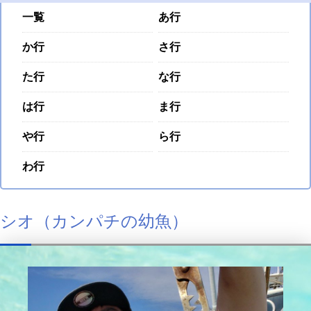
一覧
あ行
か行
さ行
た行
な行
は行
ま行
や行
ら行
わ行
シオ（カンパチの幼魚）