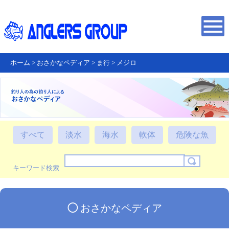
ホーム
>
おさかなペディア
>
ま行
>
メジロ
すべて
淡水
海水
軟体
危険な魚
キーワード検索
◯
おさかなペディア