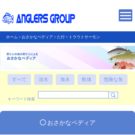
ホーム
>
おさかなペディア
>
た行
>
トラウトサーモン
すべて
淡水
海水
軟体
危険な魚
キーワード検索
◯
おさかなペディア