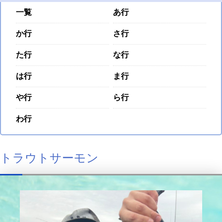
一覧
あ行
か行
さ行
た行
な行
は行
ま行
や行
ら行
わ行
トラウトサーモン