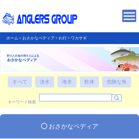
ホーム
>
おさかなペディア
>
わ行
>
ワカサギ
すべて
淡水
海水
軟体
危険な魚
キーワード検索
◯
おさかなペディア