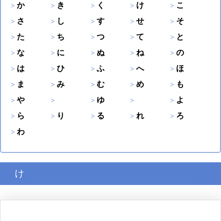
か
き
く
け
こ
さ
し
す
せ
そ
た
ち
つ
て
と
な
に
ぬ
ね
の
は
ひ
ふ
へ
ほ
ま
み
む
め
も
や
ゆ
よ
ら
り
る
れ
ろ
わ
け