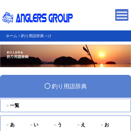
ホーム
>
釣り用語辞典
>
け
◯
釣り用語辞典
一覧
あ
い
う
え
お