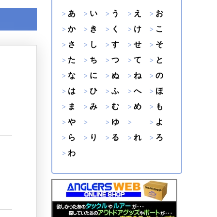
あ
い
う
え
お
か
き
く
け
こ
さ
し
す
せ
そ
た
ち
つ
て
と
な
に
ぬ
ね
の
は
ひ
ふ
へ
ほ
ま
み
む
め
も
や
ゆ
よ
ら
り
る
れ
ろ
わ