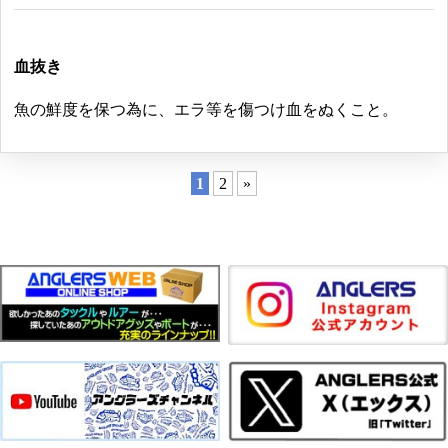
血抜き
魚の鮮度を保つ為に、エラ等を傷つけ血をぬくこと。
1
2
»