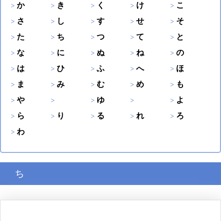
か
き
く
け
こ
さ
し
す
せ
そ
た
ち
つ
て
と
な
に
ぬ
ね
の
は
ひ
ふ
へ
ほ
ま
み
む
め
も
や
ゆ
よ
ら
り
る
れ
ろ
わ
ち