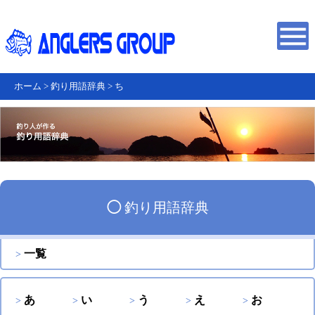
ホーム
>
釣り用語辞典
>
ち
◯
釣り用語辞典
一覧
あ
い
う
え
お