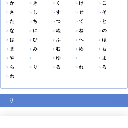
か
き
く
け
こ
さ
し
す
せ
そ
た
ち
つ
て
と
な
に
ぬ
ね
の
は
ひ
ふ
へ
ほ
ま
み
む
め
も
や
ゆ
よ
ら
り
る
れ
ろ
わ
り