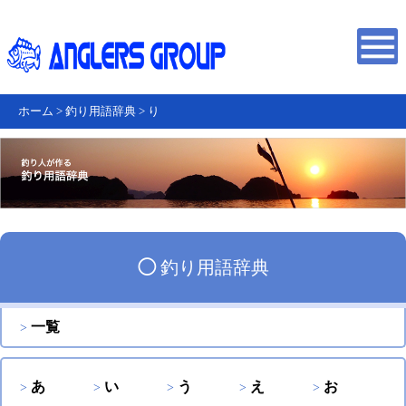
ホーム
>
釣り用語辞典
>
り
◯
釣り用語辞典
一覧
あ
い
う
え
お