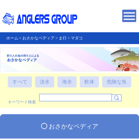
ホーム
>
おさかなペディア
>
ま行
>
マダコ
すべて
淡水
海水
軟体
危険な魚
キーワード検索
◯
おさかなペディア